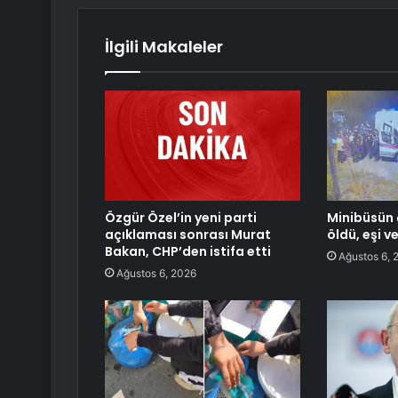
İlgili Makaleler
Özgür Özel’in yeni parti
Minibüsün 
açıklaması sonrası Murat
öldü, eşi v
Bakan, CHP’den istifa etti
Ağustos 6, 
Ağustos 6, 2026