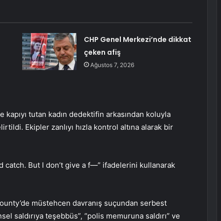
CHP Genel Merkezi’nde dikkat
çeken afiş
Ağustos 7, 2026
de kapıyı tutan kadın dedektifin arkasından koluyla
tildi. Ekipler zanlıyı hızla kontrol altına alarak bir
 catch. But I don’t give a f—” ifadelerini kullanarak
 County’de müstehcen davranış suçundan serbest
cinsel saldırıya teşebbüs”, “polis memuruna saldırı” ve