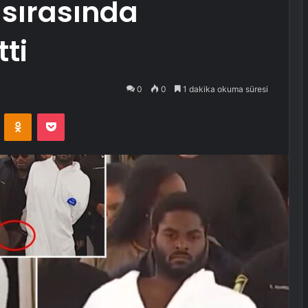
 sırasında
tti
0
0
1 dakika okuma süresi
VKontakte
Odnoklassniki
Pocket