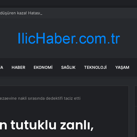
düşüren kaza! Hatasının bedelini çok ağır ödedi
FA
HABER
EKONOMI
SAĞLIK
TEKNOLOJI
YAŞAM
cezaevine nakli sırasında dedektifi taciz etti
n tutuklu zanlı,