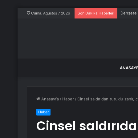
Dehşete 
Cuma, Ağustos 7 2026
Son Dakika Haberleri
ANASAY
Anasayfa
/
Haber
/
Cinsel saldırıdan tutuklu zanlı, 
Haber
Cinsel saldırıda