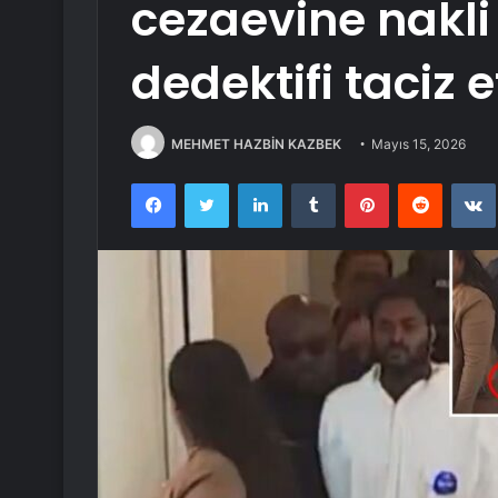
cezaevine nakli
dedektifi taciz e
MEHMET HAZBİN KAZBEK
Mayıs 15, 2026
Facebook
Twitter
LinkedIn
Tumblr
Pinterest
Reddit