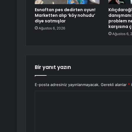
Esnaftan pes dedirten oyun!
Kılıçdaroğ
Marketten alıp ‘köy nohudu’
danışmanı:
diye satmışlar
problem ne
karşısına 
Ağustos 6, 2026
Ağustos 6, 
Bir yanıt yazın
E-posta adresiniz yayınlanmayacak.
Gerekli alanlar
*
i
Y
o
r
u
m