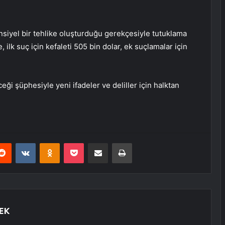
nsiyel bir tehlike oluşturduğu gerekçesiyle tutuklama
, ilk suç için kefaleti 505 bin dolar, ek suçlamalar için
eceği şüphesiyle yeni ifadeler ve deliller için halktan
erest
Reddit
VKontakte
Odnoklassniki
Pocket
E-Posta ile paylaş
Yazdır
EK