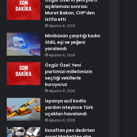
Özgür Özel’in yeni parti
açıklaması sonrası
Murat Bakan, CHP’den
istifa etti
Ağustos 6, 2026
Minibüsün çarptığı kadın
öldü, eşi ve yeğeni
yaralandı
Ağustos 6, 2026
Özgür Özel: Yeni
partimizi milletimizin
seçtiği vekillerle
kuruyoruz
Ağustos 6, 2026
İspanya acil kodla
yardım isteyince Türk
uçakları havalandı
Ağustos 6, 2026
Esnaftan pes dedirten
oyun! Marketten alıp