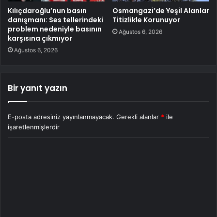
Kılıçdaroğlu’nun basın
Osmangazi’de Yeşil Alanlar
danışmanı: Ses tellerindeki
Titizlikle Korunuyor
problem nedeniyle basının
Ağustos 6, 2026
karşısına çıkmıyor
Ağustos 6, 2026
Bir yanıt yazın
E-posta adresiniz yayınlanmayacak.
Gerekli alanlar
*
ile
işaretlenmişlerdir
Y
o
r
u
m
*