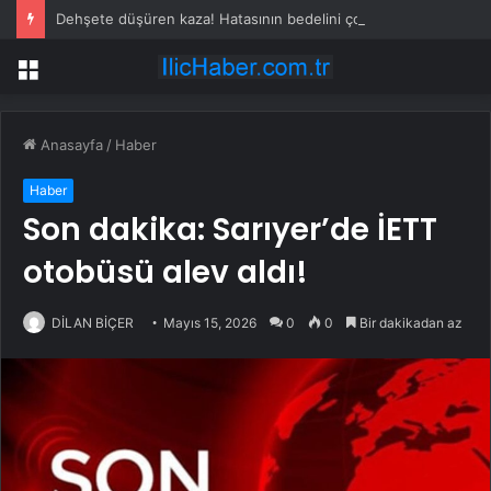
Dehşete düşüren kaza! Hatasının bedelini çok ağır ödedi
Menü
Anasayfa
/
Haber
Haber
Son dakika: Sarıyer’de İETT
otobüsü alev aldı!
DİLAN BİÇER
Mayıs 15, 2026
0
0
Bir dakikadan az