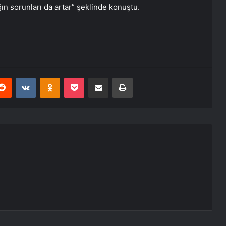
n sorunları da artar” şeklinde konuştu.
erest
Reddit
VKontakte
Odnoklassniki
Pocket
E-Posta ile paylaş
Yazdır