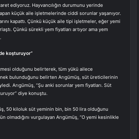
ziyaret ediyoruz. Hayvancılığın durumunu yerinde
yapan küçük aile işletmelerinde ciddi sorunlar yaşanıyor.
rını kapattı. Çünkü küçük aile tipi işletmeler, eğer yemi
laştı. Çünkü sürekli yem fiyatları artıyor ama yem
.
nde koşturuyor”
letmesi olduğunu belirterek, tüm yükü ailece
 inek bulunduğunu belirten Arıgümüş, süt üreticilerinin
edi. Arıgümüş, “Şu anki sorunlar yem fiyatları. Süt
şturuyor” diye konuştu.
üş, 50 kiloluk süt yeminin bin, bin 50 lira olduğunu
kün olmadığını vurgulayan Arıgümüş, “O yemi kesinlikle