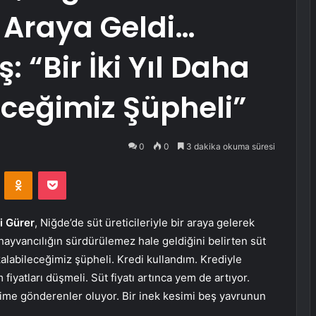
ir Araya Geldi…
: “Bir İki Yıl Daha
ceğimiz Şüpheli”
0
0
3 dakika okuma süresi
VKontakte
Odnoklassniki
Pocket
i Gürer
, Niğde’de süt üreticileriyle bir araya gelerek
 hayvancılığın sürdürülemez hale geldiğini belirten süt
 kalabileceğimiz şüpheli. Kredi kullandım. Krediyle
yatları düşmeli. Süt fiyatı artınca yem de artıyor.
sime gönderenler oluyor. Bir inek kesimi beş yavrunun