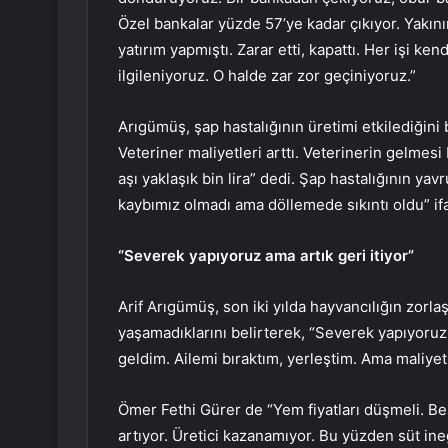
Özel bankalar yüzde 57’ye kadar çıkıyor. Yakınım
yatırım yapmıştı. Zarar etti, kapattı. Her işi k
ilgileniyoruz. O halde zar zor geçiniyoruz.”
Arıgümüş, şap hastalığının üretimi etkilediğini b
Veteriner maliyetleri arttı. Veterinerin gelmesi 
aşı yaklaşık bin lira” dedi. Şap hastalığının ya
kaybımız olmadı ama döllemede sıkıntı oldu” ifa
“Severek yapıyoruz ama artık geri itiyor”
Arif Arıgümüş, son iki yılda hayvancılığın zorla
yaşamadıklarını belirterek, “Severek yapıyoruz 
geldim. Ailemi bıraktım, yerleştim. Ama maliyetl
Ömer Fethi Gürer de “Yem fiyatları düşmeli. Bes
artıyor. Üretici kazanamıyor. Bu yüzden süt in