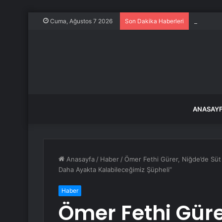
Dünya Ba
Cuma, Ağustos 7 2026
Son Dakika Haberleri
ANASAY
Anasayfa
/
Haber
/
Ömer Fethi Gürer, Niğde’de Süt Ü
Daha Ayakta Kalabileceğimiz Şüpheli”
Haber
Ömer Fethi Güre