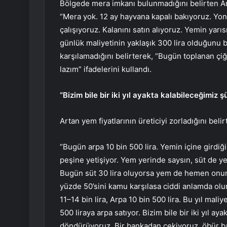
Bölgede mera imkanı bulunmadığını belirten Arı
“Mera yok. 12 ay hayvana kapalı bakıyoruz. Yon
çalışıyoruz. Kalanını satın alıyoruz. Yemin yarı
günlük maliyetinin yaklaşık 300 lira olduğunu be
karşılamadığını belirterek, “Bugün toplanan çiğ 
lazım” ifadelerini kullandı.
“Bizim bile bir iki yıl ayakta kalabileceğimiz ş
Artan yem fiyatlarının üreticiyi zorladığını beli
“Bugün arpa 10 bin 500 lira. Yemin içine girdiğ
peşine yetişiyor. Yem yerinde saysın, süt de 
Bugün süt 30 lira oluyorsa yem de hemen onun
yüzde 50’sini kamu karşılasa ciddi anlamda olur
11–14 bin lira, Arpa 10 bin 500 lira. Bu yıl mali
500 liraya arpa satıyor. Bizim bile bir iki yıl a
döndürüyoruz. Bir bankadan çekiyoruz, öbür ba