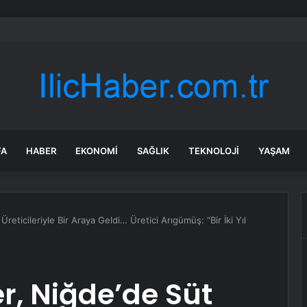
nkası’ndan küresel ekonomik kriz uyarısı
FA
HABER
EKONOMI
SAĞLIK
TEKNOLOJI
YAŞAM
reticileriyle Bir Araya Geldi… Üretici Arıgümüş: “Bir İki Yıl
r, Niğde’de Süt