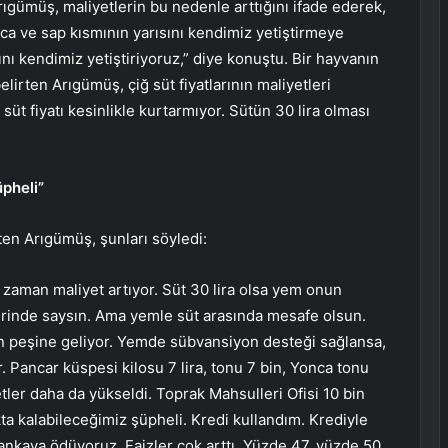
gümüş, maliyetlerin bu nedenle arttığını ifade ederek,
ca ve sap kısmının yarısını kendimiz yetiştirmeye
sını kendimiz yetiştiriyoruz,” diye konuştu. Bir hayvanın
lirten Arıgümüş, çiğ süt fiyatlarının maliyetleri
süt fiyatı kesinlikle kurtarmıyor. Sütün 30 lira olması
üpheli”
rten Arıgümüş, şunları söyledi:
i zaman maliyet artıyor. Süt 30 lira olsa yem onun
yerinde saysın. Ama yemle süt arasında mesafe olsun.
 peşine geliyor. Yemde sübvansiyon desteği sağlansa,
. Pancar küspesi kilosu 7 lira, tonu 7 bin, Yonca tonu
yetler daha da yükseldi. Toprak Mahsulleri Ofisi 10 bin
yakta kalabileceğimiz şüpheli. Kredi kullandım. Krediyle
nkaya ödüyoruz. Faizler çok arttı. Yüzde 47, yüzde 50.