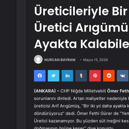
Üreticileriyle B
Üretici Arıgümüş
Ayakta Kalabile
NURCAN BAYRAM
Mayıs 15, 2026
Facebook
Twitter
LinkedIn
Tumblr
Pinterest
Reddit
(ANKARA) –
CHP Niğde Milletvekili
Ömer Feth
sorunlarını dinledi. Artan maliyetler nedeniyle
üreticisi Arif Arıgümüş, “Bir iki yıl daha ayakta
döndürüyoruz” dedi. Ömer Fethi Gürer de “Yem fi
Üretici kazanamıyor. Bu yüzden süt ineğini ke
doğmasının önüne keser” diye konuştu.