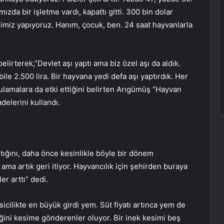
ızda bir işletme vardı, kapattı gitti. 300 bin dolar
endimiz yapıyoruz. Hanım, çocuk, ben. 24 saat hayvanlarla
elirterek,”Devlet aşı yaptı ama biz özel aşı da aldık.
bile 2.500 lira. Bir hayvana yedi defa aşı yaptırdık. Her
vrulamalara da etki ettiğini belirten Arıgümüş “Hayvan
delerini kullandı.
ştığını, daha önce kesinlikle böyle bir dönem
ama artık geri itiyor. Hayvancılık için şehirden buraya
er arttı” dedi.
icilikte en büyük girdi yem. Süt fiyatı artınca yem de
eğini kesime gönderenler oluyor. Bir inek kesimi beş