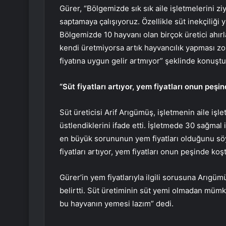
Gürer, “Bölgemizde sık sık aile işletmelerini 
saptamaya çalışıyoruz. Özellikle süt inekçiliği 
Bölgemizde 10 hayvanı olan birçok üretici ahırla
kendi üretmiyorsa artık hayvancılık yapması zor
fiyatına uygun gelir artmıyor” şeklinde konuştu
“Süt fiyatları artıyor, yem fiyatları onun peşi
Süt üreticisi Arif Arıgümüş, işletmenin aile iş
üstlendiklerini ifade etti. İşletmede 30 sağmal
en büyük sorununun yem fiyatları olduğunu söyl
fiyatları artıyor, yem fiyatları onun peşinde ko
Gürer’in yem fiyatlarıyla ilgili sorusuna Arıgüm
belirtti. Süt üretiminin süt yemi olmadan müm
bu hayvanın yemesi lazım” dedi.