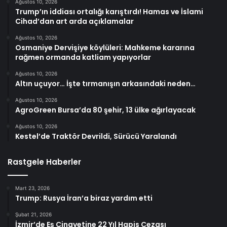
Ağustos 10, 2026
Trump’ın iddiası ortalığı karıştırdı! Hamas ve İslami
Cihad’dan art arda açıklamalar
Ağustos 10, 2026
Osmaniye Dervişiye köylüleri: Mahkeme kararına
rağmen ormanda katliam yapıyorlar
Ağustos 10, 2026
Altın uçuyor… İşte tırmanışın arkasındaki neden…
Ağustos 10, 2026
AgroGreen Bursa’da 80 şehir, 13 ülke ağırlayacak
Ağustos 10, 2026
Kestel’de Traktör Devrildi, Sürücü Yaralandı
Rastgele Haberler
Mart 23, 2026
Trump: Rusya İran’a biraz yardım etti
Şubat 21, 2026
İzmir’de Eş Cinayetine 22 Yıl Hapis Cezası