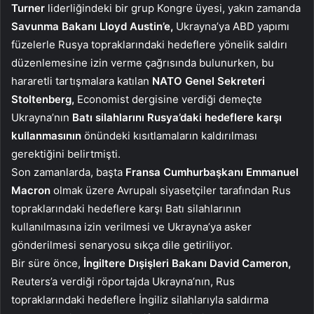
Turner
liderliğindeki bir grup Kongre üyesi, yakın zamanda
Savunma Bakanı Lloyd Austin’e,
Ukrayna’ya ABD yapımı
füzelerle Rusya topraklarındaki hedeflere yönelik saldırı
düzenlemesine izin verme çağrısında bulunurken, bu
hararetli tartışmalara katılan
NATO Genel Sekreteri
Stoltenberg,
Economist dergisine verdiği demeçte
Ukrayna’nın
Batı silahlarını Rusya’daki hedeflere karşı
kullanmasının
önündeki kısıtlamaların kaldırılması
gerektiğini belirtmişti.
Son zamanlarda, başta
Fransa Cumhurbaşkanı Emmanuel
Macron
olmak üzere Avrupalı siyasetçiler tarafından Rus
topraklarındaki hedeflere karşı Batı silahlarının
kullanılmasına izin verilmesi ve Ukrayna’ya asker
gönderilmesi senaryosu sıkça dile getiriliyor.
Bir süre önce,
İngiltere Dışişleri Bakanı David Cameron,
Reuters’a verdiği röportajda Ukrayna’nın, Rus
topraklarındaki hedeflere İngiliz silahlarıyla saldırma