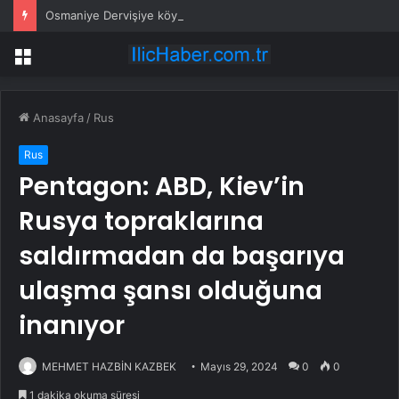
Osmaniye Dervişiye köylüleri: Mahkeme kararına rağmen ormanda katliam yapıyorlar
Menü
Anasayfa
/
Rus
Rus
Pentagon: ABD, Kiev’in
Rusya topraklarına
saldırmadan da başarıya
ulaşma şansı olduğuna
inanıyor
MEHMET HAZBİN KAZBEK
Mayıs 29, 2024
0
0
1 dakika okuma süresi