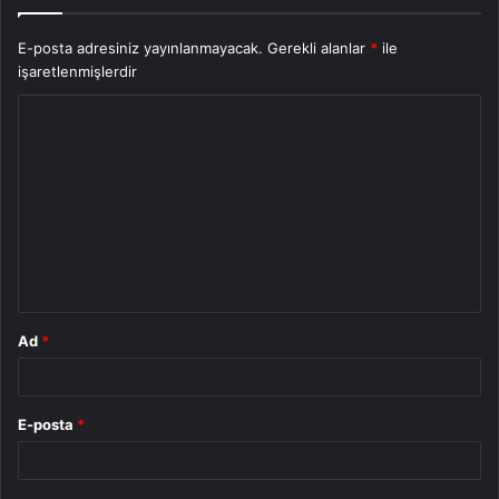
E-posta adresiniz yayınlanmayacak.
Gerekli alanlar
*
ile
işaretlenmişlerdir
Y
o
r
u
m
*
Ad
*
E-posta
*