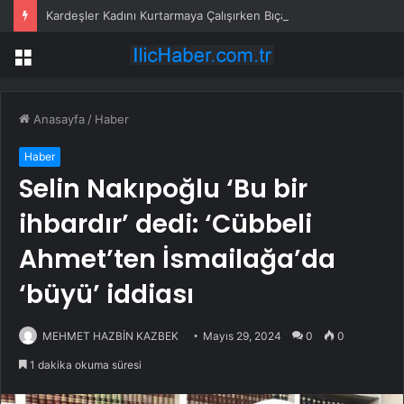
Kardeşler Kadını Kurtarmaya Çalışırken Bıçaklandı
Menü
Anasayfa
/
Haber
Haber
Selin Nakıpoğlu ‘Bu bir
ihbardır’ dedi: ‘Cübbeli
Ahmet’ten İsmailağa’da
‘büyü’ iddiası
MEHMET HAZBİN KAZBEK
Mayıs 29, 2024
0
0
1 dakika okuma süresi