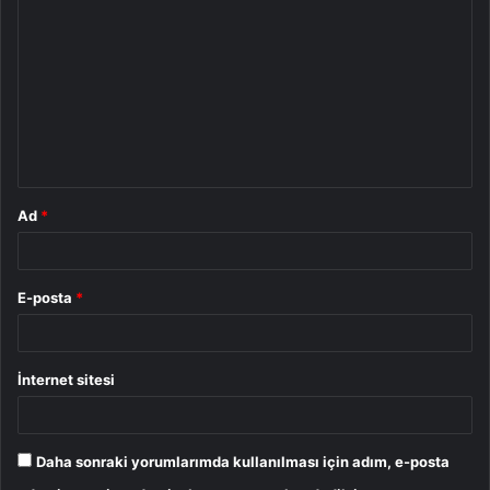
o
r
u
m
*
Ad
*
E-posta
*
İnternet sitesi
Daha sonraki yorumlarımda kullanılması için adım, e-posta