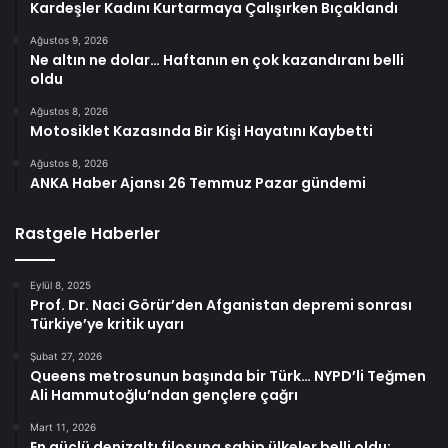
Kardeşler Kadını Kurtarmaya Çalışırken Bıçaklandı
Ağustos 9, 2026
Ne altın ne dolar… Haftanın en çok kazandıranı belli
oldu
Ağustos 8, 2026
Motosiklet Kazasında Bir Kişi Hayatını Kaybetti
Ağustos 8, 2026
ANKA Haber Ajansı 26 Temmuz Pazar gündemi
Rastgele Haberler
Eylül 8, 2025
Prof. Dr. Naci Görür’den Afganistan depremi sonrası
Türkiye’ye kritik uyarı
Şubat 27, 2026
Queens metrosunun başında bir Türk… NYPD’li Teğmen
Ali Hammutoğlu’ndan gençlere çağrı
Mart 11, 2026
En güçlü denizaltı filosuna sahip ülkeler belli oldu: