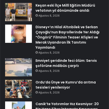
Keşan eski İlçe Millî Eğitim Müdürü
vefatının yıl dönümünde anıldı
Ağustos 8, 2026
Disney+’ın Hilal Altınbilek ve Serkan
Çayoğlu’nun Başrollerinde Yer Aldığı
“Öngörü” Filminin Teaser Afişleri ve
Merak Uyandıran İlk Tanıtımı
Yayımlandı
Ağustos 8, 2026
Emniyet şeridinde feci ölüm: Servis
şoförüne midibüs çarptı
Ağustos 8, 2026
Ordu’da Ünye ve Kumru’da arıtma
tesisleri yenileniyor
Ağustos 8, 2026
Canik’te Yatırımlar Hız Kesmiyor: 20
Bin Hane Fiber İnternete Kavuşuyor