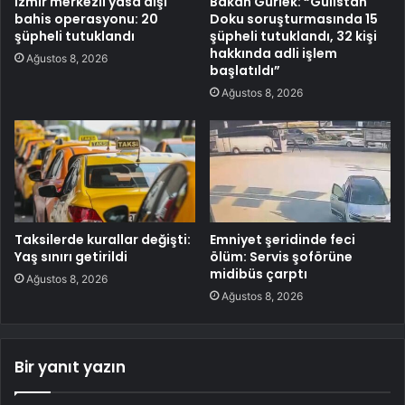
İzmir merkezli yasa dışı
Bakan Gürlek: “Gülistan
bahis operasyonu: 20
Doku soruşturmasında 15
şüpheli tutuklandı
şüpheli tutuklandı, 32 kişi
hakkında adli işlem
Ağustos 8, 2026
başlatıldı”
Ağustos 8, 2026
Taksilerde kurallar değişti:
Emniyet şeridinde feci
Yaş sınırı getirildi
ölüm: Servis şoförüne
midibüs çarptı
Ağustos 8, 2026
Ağustos 8, 2026
Bir yanıt yazın