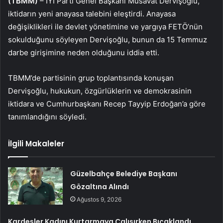
(TBMM)
– İYİ Parti Genel Başkanı Müsavat Dervişoğlu,
iktidarın yeni anayasa talebini eleştirdi. Anayasa
değişiklikleri ile devlet yönetimine ve yargıya FETÖ’nün
sokulduğunu söyleyen Dervişoğlu, bunun da 15 Temmuz
darbe girişimine neden olduğunu iddia etti.
TBMM’de partisinin grup toplantısında konuşan
Dervişoğlu, hukukun, özgürlüklerin ve demokrasinin
iktidara ve Cumhurbaşkanı Recep Tayyip Erdoğan’a göre
tanımlandığını söyledi.
İlgili Makaleler
Güzelbahçe Belediye Başkanı
Gözaltına Alındı
Ağustos 9, 2026
Kardeşler Kadını Kurtarmaya Çalışırken Bıçaklandı