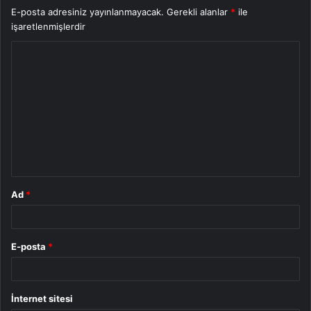
E-posta adresiniz yayınlanmayacak.
Gerekli alanlar
*
ile
işaretlenmişlerdir
Y
o
r
u
m
*
Ad
*
E-posta
*
İnternet sitesi