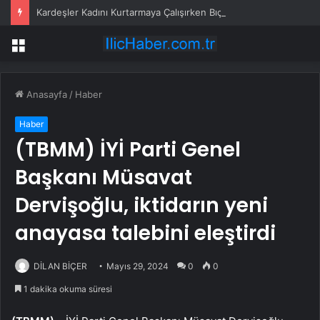
Kardeşler Kadını Kurtarmaya Çalışırken Bıçaklandı
Menü
Anasayfa
/
Haber
Haber
(TBMM) İYİ Parti Genel
Başkanı Müsavat
Dervişoğlu, iktidarın yeni
anayasa talebini eleştirdi
DİLAN BİÇER
Mayıs 29, 2024
0
0
1 dakika okuma süresi