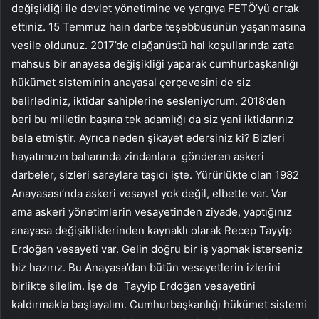
değişikliği ile devlet yönetimine ve yargıya FETÖ’yü ortak
ettiniz. 15 Temmuz hain darbe teşebbüsünün yaşanmasına
vesile oldunuz. 2017’de olağanüstü hal koşullarında zat’a
mahsus bir anayasa değişikliği yaparak cumhurbaşkanlığı
hükümet sisteminin anayasal çerçevesini de siz
belirlediniz, iktidar sahiplerine sesleniyorum. 2018’den
beri bu milletin başına tek adamlığı da siz yani iktidarınız
bela etmiştir. Ayrıca neden şikayet edersiniz ki? Bizleri
hayatımızın baharında zindanlara gönderen askeri
darbeler, sizleri saraylara taşıdı işte. Yürürlükte olan 1982
Anayasası’nda askeri vesayet yok değil, elbette var. Var
ama askeri yönetimlerin vesayetinden ziyade, yaptığınız
anayasa değişikliklerinden kaynaklı olarak Recep Tayyip
Erdoğan vesayeti var. Gelin doğru bir iş yapmak isterseniz
biz hazırız. Bu Anayasa’dan bütün vesayetlerin izlerini
birlikte silelim. İşe de Tayyip Erdoğan vesayetini
kaldırmakla başlayalım. Cumhurbaşkanlığı hükümet sistemi