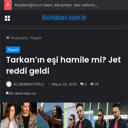
Kılıçdaroğlu’nun basın danışmanı: Ses tellerindeki problem nedeniyle basının karşısına çıkmıyor
Menü
Anasayfa
/
Yaşam
Yaşam
Tarkan’ın eşi hamile mi? Jet
reddi geldi
ALİ BEREKATOĞLU
Mayıs 25, 2023
0
26
Bir dakikadan az