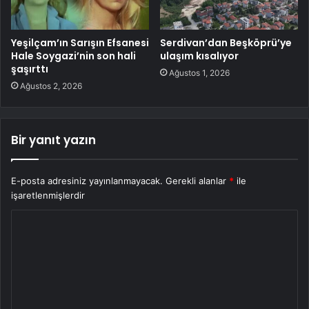
Yeşilçam’ın Sarışın Efsanesi
Serdivan’dan Beşköprü’ye
Hale Soygazi’nin son hali
ulaşım kısalıyor
şaşırttı
Ağustos 1, 2026
Ağustos 2, 2026
Bir yanıt yazın
E-posta adresiniz yayınlanmayacak.
Gerekli alanlar
*
ile
işaretlenmişlerdir
Y
o
r
u
m